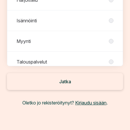
Isännöinti
Myynti
Talouspalvelut
Jatka
Tekninen isännöinti
Oletko jo rekisteröitynyt?
Kirjaudu sisään
.
Trainee-ohjelma